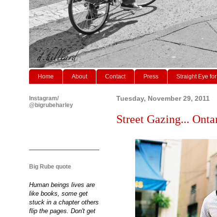
Home
About
Contact
Press
Straight Eye for
Instagram/
Tuesday, November 29, 2011
@bigrubeharley
Street Gazing... Ontar
Big Rube quote
Human beings lives are
like books, some get
stuck in a chapter others
flip the pages. Don't get