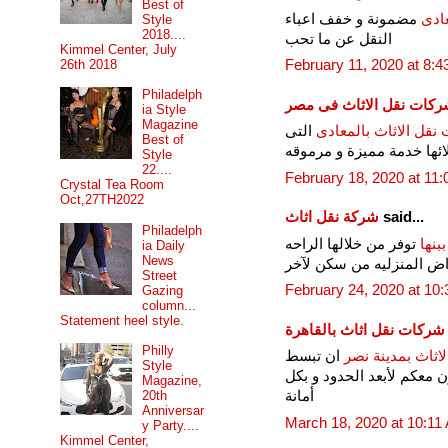
Best of
ادى
مضمونة و خفف اعباء
Style
2018....
النقل عن ما تحب
Kimmel Center, July
26th 2018
February 11, 2020 at 8:
Philadelph
كات نقل الاثاث فى مصر
ia Style
Magazine
نقل الاثاث بالمعادى
التى
Best of
ائها خدمة مميزة و مرموقه
Style
22....
February 18, 2020 at 11
Crystal Tea Room
Oct,27TH2022
said...
شركة نقل اثاث
Philadelph
بنها
توفر من خلالها الراحه
ia Daily
News
راض المنزليه من سكن لآخر
Street
February 24, 2020 at 10
Gazing
column...
Statement heel style.
شركات نقل اثاث بالقاهرة
Philly
اثاث بمدينة نصر
ان تبسط
Style
 معكم لأبعد الحدود و بكل
Magazine,
أمانة
20th
Anniversar
March 18, 2020 at 10:11
y Party....
Kimmel Center,