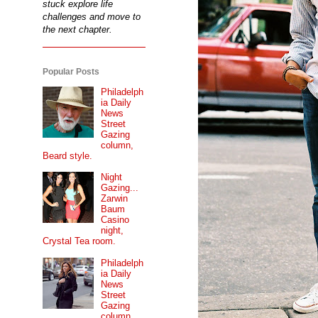
stuck explore life
challenges and move to
the next chapter.
Popular Posts
Philadelph
ia Daily
News
Street
Gazing
column,
Beard style.
Night
Gazing...
Zarwin
Baum
Casino
night,
Crystal Tea room.
Philadelph
ia Daily
News
Street
Gazing
column...