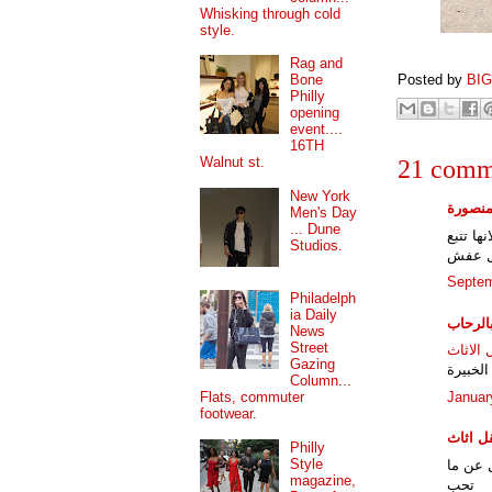
Whisking through cold
style.
Rag and
Posted by
BI
Bone
Philly
opening
event....
16TH
Walnut st.
21 comm
New York
منصورة
Men's Day
... Dune
نها تتبع
Studios.
قل عفش
Septem
Philadelph
ia Daily
الرحاب
News
Street
الاثاث
Gazing
لخبيرة
Column...
Januar
Flats, commuter
footwear.
ل اثاث
Philly
Style
 عن ما
magazine,
تحب