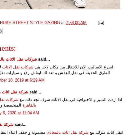
GRUBE STREET STYLE GAZING
at
7:58:00 AM
ents:
said...
شركات نقل الاثاث بال
اسرع الاساليب الان للانتقال من مكان لاخر هى
شركات نقل الاثاث
لا
الطرق الحديثة فى نقل العفش و تعد لك اوناش رفع و سيارات ن
ber 18, 2019 at 6:29 AM
said...
شركة نقل اثاث ب
اذا اردت التميز و الاحترافية فى نقل الاثاث سوف تجد ذلك مع
شركات نقل 
بالقاهرة
المتخصصة و ا
y 6, 2020 at 11:04 AM
said...
شركة نق
انقل اثاث منزلك مع
شركة نقل اثاث بالمعادى
مضمونة و خفف اعباء النقل