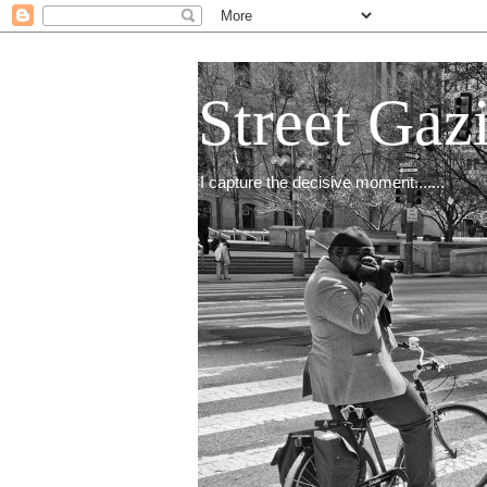
Street Gaz
I capture the decisive moment.......