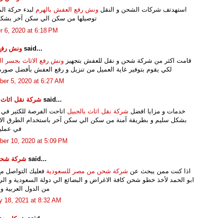
استهدتف شركات الشحن و النقل
ونش رفع العفش بالهرم
لبدء حركة المو
توصيلها من سكن الي سكن آخر بشك
r 6, 2020 at 6:18 PM
said...
ونش رف
قامت اكثر من شركة شحن و نقل للعفش بتجهيز
ونش رفع الاثاث بجسر 
لكي يقوم بتوفير غاية العميل من تنزيل و رقع العفش بأفضل صورة
er 5, 2020 at 6:27 AM
said...
شركة نقل اثاث ب
خدمات و مزايا افضل
شركة نقل اثاث بالجبيل
اتاحت الفرصة للكثير في ا
بشكل سليم و بطريقة آمنة من سكن الي سكن آخر باستخدام الطرق الاح
في عملية
er 10, 2020 at 5:09 PM
said...
شركة شحن
اذا كنت ممن يبحث عن
شركة شحن من مصر للسعودية
فعليك التواصل م
ابو الحمد لأخذ خطو شحن كافة الاغراض و البضائع الي دولة السعودية و الي
من الدول العربية و ا
y 18, 2021 at 8:32 AM