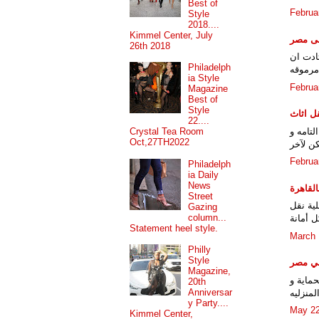
Best of
Februa
Style
2018....
Kimmel Center, July
فى مصر
26th 2018
ادت ان
Philadelph
 مرموقه
ia Style
Februa
Magazine
Best of
Style
ل اثاث
22....
لتامه و
Crystal Tea Room
Oct,27TH2022
ن لآخر
Februa
Philadelph
ia Daily
News
لقاهرة
Street
ية نقل
Gazing
column...
 أمانة
Statement heel style.
March 
Philly
Style
في مصر
Magazine,
حماية و
20th
Anniversar
لمنزليه
y Party....
May 22
Kimmel Center,