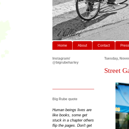
Home
About
Contact
Pres
Instagram/
Tuesday, Nove
@bigrubeharley
Street Ga
Big Rube quote
Human beings lives are
like books, some get
stuck in a chapter others
flip the pages. Don't get