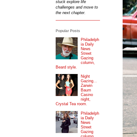
stuck explore life
challenges and move to
the next chapter.
Popular Posts
Philadelph
ia Daily
News
Street
Gazing
column,
Beard style.
Night
Gazing...
Zarwin
Baum
Casino
night,
Crystal Tea room.
Philadelph
ia Daily
News
Street
Gazing
column...