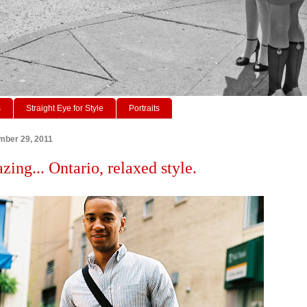
s
Straight Eye for Style
Portraits
mber 29, 2011
zing... Ontario, relaxed style.